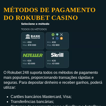
MÉTODOS DE PAGAMENTO
DO ROKUBET CASINO
O Rokubet 248 suporta todos os métodos de pagamento
mais populares, proporcionando transações rápidas e
seguras. Para depositar dinheiro e receber ganhos, poderá
utilizar:
Cartões bancários Mastercard, Visa;
Transferências bancárias;