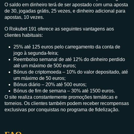
O saldo em dinheiro terá de ser apostado com uma aposta
de 30, jogadas grátis, 25 vezes, e dinheiro adicional para
apostas, 10 vezes.
O Rokubet 191 oferece as seguintes vantagens aos
clientes habituais:
25% até 125 euros pelo carregamento da conta de
jogo à segunda-feira;
Reembolso semanal de até 12% do dinheiro perdido
até um máximo de 500 euros;
Bónus de criptomoeda – 10% do valor depositado, até
um máximo de 50 euros;
Bónus diário – 20% até 500 euros;
Bónus de fim de semana – 30% até 1500 euros.
O site realiza constantemente promoções temáticas e
torneios. Os clientes também podem receber recompensas
exclusivas por conquistas no programa de fidelização.