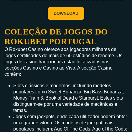
DOWNLOAD
COLEÇÃO DE JOGOS DO
ROKUBET PORTUGAL
O Rokubet Casino oferece aos jogadores milhares de
jogos certificados de mais de 60 estúdios de renome. Os
jogos de casino tradicionais estão localizados nas
secções Casino e Casino ao Vivo. A secção Casino
contém:
Slots clássicos e modernos, incluindo modelos
populares como Sweet Bonanza, Big Bass Bonanza,
Money Train 3, Book of Dead e Starburst. Estes slots
distinguem-se por uma variedade de mecânicas e
temas.
Jogos com jackpots, onde cada utilizador poderá obter
uma grande vitória. Os modelos de jackpot mais
populares incluem: Age Of The Gods, Age of the Gods: