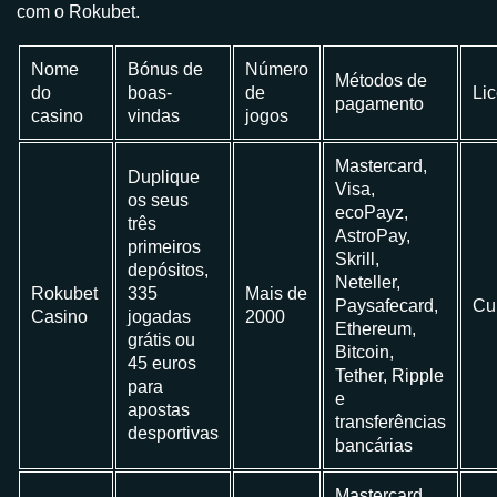
com o Rokubet.
Nome
Bónus de
Número
Métodos de
do
boas-
de
Li
pagamento
casino
vindas
jogos
Mastercard,
Duplique
Visa,
os seus
ecoPayz,
três
AstroPay,
primeiros
Skrill,
depósitos,
Neteller,
Rokubet
335
Mais de
Paysafecard,
Cu
Casino
jogadas
2000
Ethereum,
grátis ou
Bitcoin,
45 euros
Tether, Ripple
para
e
apostas
transferências
desportivas
bancárias
Mastercard,