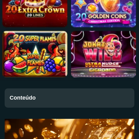
Conteúdo