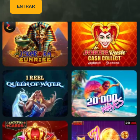
ENTRAR