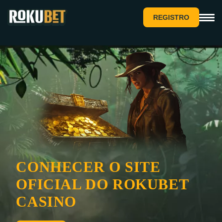
-->
REGISTRO
CONHECER O SITE
OFICIAL DO ROKUBET
CASINO